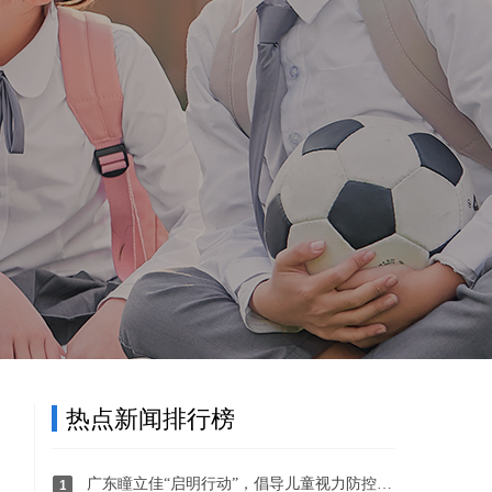
热点新闻排行榜
广东瞳立佳“启明行动”，倡导儿童视力防控，保障孩子明眸“视”界
1