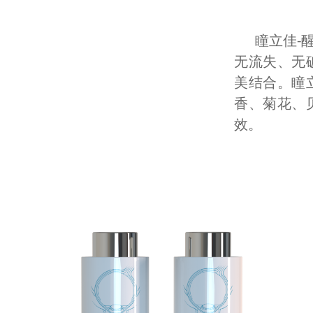
瞳立佳-
无流失、无
美结合。瞳
香、菊花、
效。