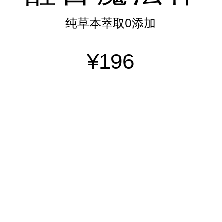
纯草本萃取0添加
¥196